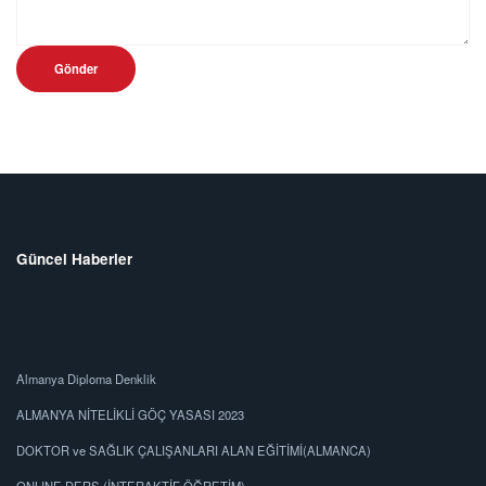
Gönder
Güncel Haberler
Almanya Diploma Denklik
ALMANYA NİTELİKLİ GÖÇ YASASI 2023
DOKTOR ve SAĞLIK ÇALIŞANLARI ALAN EĞİTİMİ(ALMANCA)
ONLINE DERS (İNTERAKTİF ÖĞRETİM)