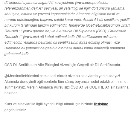
dil kriterleri uyarınca asgari A1 seviyesinde (www.europaeischer-
referenzrahmen.de): A1 seviyesi, dil yeterliliği ile ilgili dört unsuru (anlama,
konuşma, okuma ve yazma) kapsamaktadır. Almanca bilgisinin nasıl ve
nerede edinileceğine başvuru sahibi karar verir. Ancak A1 dil sertifikası yetkili
bir kurum tarafından tanzim edilmelidir. Türkiye’de GoetheEnstitüsü’nün „Start
Deutsch 1“ (www.goethe.de) ile Avusturya Dil Diploması (ÖSD) „Grundstufe
Deutsch 1“ (www.osd.at) kabul edilmektedir. Dil sertifikasının aslı ibraz
edilmelidir. Yukarıda belirtilen dil sertifikasının ibraz edilmiş olması, vize
işleminde dil yeterlilik belgesinin otomatik olarak kabul edileceği anlamına
gelmemektedir.
ÖSD Dil Sertifikaları Aile Birleşimi Vizesi için Geçerli bir Dil Sertifikasıdır.
@Mersinailebirlesimi.com ailesi olarak size bu sınavlarda yanınızdayız!
Alanında deneyimli eğitmenlerle tüm süreç boyunca hedef odaklı bir hizmet
sunmaktayız. Mersin Almanca Kursu sizi ÖSD A1 ve GOETHE A1 sınavlarına
hazırlar.
Kurs ve sınavlar ile ilgili ayrıntılı bilgi almak için bizimle
iletişime
geçebilirsiniz.