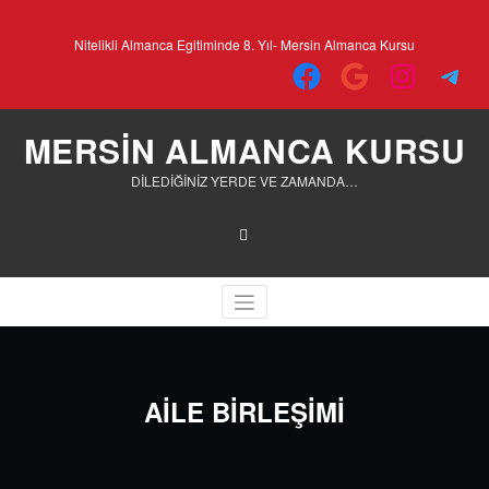
İçeriğe
geç
Nitelikli Almanca Egitiminde 8. Yıl- Mersin Almanca Kursu
Facebook
Google
Instagra
Tele
MERSİN ALMANCA KURSU
DİLEDİĞİNİZ YERDE VE ZAMANDA…
AİLE BİRLEŞİMİ