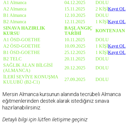
A1 Almanca
04.12.2025
DOLU
A2 Almanca
15.11.2025
2 KİŞİ
Kayıt OL
B1 Almanca
12.10.2025
DOLU
B2 Almanca
12.11.2025
1 KİŞİ
Kayıt OL
SINAVA HAZIRLIK
BAŞLANGIÇ
KONTENJAN
KURSU
TARİHİ
A1 ÖSD-GOETHE
10.11.2025
DOLU
A2 ÖSD-GOETHE
10.09.2025
1 KİŞİ
Kayıt OL
B1 ÖSD-GOETHE
25.12.2025
1 KİŞİ
Kayıt OL
B2 TELC
20.11.2025
DOLU
SAĞLIK ALAN BİLGİSİ
20.12.2025
DOLU
(ALMANCA)
İLERİ SEVİYE KONUŞMA
27.09.2025
DOLU
KULUBÜ (B2-C1)
Mersin Almanca kursunun alanında tecrübeli Almanca
eğitmenlerinden destek alarak istediğiniz sınava
hazırlanabilirsiniz.
Detaylı bilgi için lütfen iletişime geçiniz