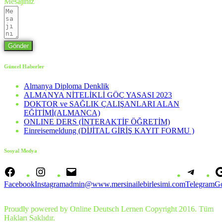
Mesajınız
Gönder
Güncel Haberler
Almanya Diploma Denklik
ALMANYA NİTELİKLİ GÖÇ YASASI 2023
DOKTOR ve SAĞLIK ÇALIŞANLARI ALAN
EĞİTİMİ(ALMANCA)
ONLINE DERS (İNTERAKTİF ÖĞRETİM)
Einreisemeldung (DİJİTAL GİRİŞ KAYIT FORMU )
Sosyal Medya
Facebook
Instagram
admin@www.mersinailebirlesimi.com
Telegram
G
Proudly powered by Online Deutsch Lernen Copyright 2016. Tüm
Hakları Saklıdır.