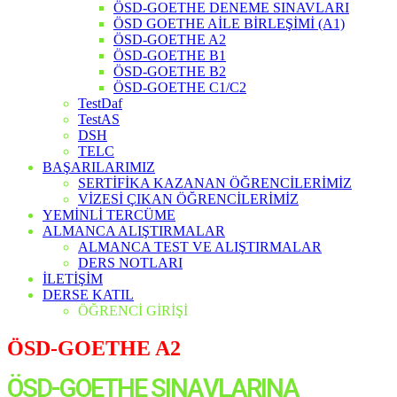
ÖSD-GOETHE DENEME SINAVLARI
ÖSD GOETHE AİLE BİRLEŞİMİ (A1)
ÖSD-GOETHE A2
ÖSD-GOETHE B1
ÖSD-GOETHE B2
ÖSD-GOETHE C1/C2
TestDaf
TestAS
DSH
TELC
BAŞARILARIMIZ
SERTİFİKA KAZANAN ÖĞRENCİLERİMİZ
VİZESİ ÇIKAN ÖĞRENCİLERİMİZ
YEMİNLİ TERCÜME
ALMANCA ALIŞTIRMALAR
ALMANCA TEST VE ALIŞTIRMALAR
DERS NOTLARI
İLETİŞİM
DERSE KATIL
ÖĞRENCİ GİRİŞİ
ÖSD-GOETHE A2
ÖSD-GOETHE SINAVLARINA