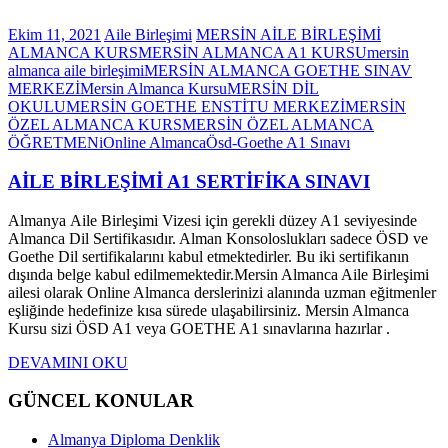
Ekim 11, 2021
Aile Birleşimi
MERSİN AİLE BİRLEŞİMİ
ALMANCA KURS
MERSİN ALMANCA A1 KURSU
mersin
almanca aile birleşimi
MERSİN ALMANCA GOETHE SINAV
MERKEZİ
Mersin Almanca Kursu
MERSİN DİL
OKULU
MERSİN GOETHE ENSTİTU MERKEZİ
MERSİN
ÖZEL ALMANCA KURS
MERSİN ÖZEL ALMANCA
ÖĞRETMENi
Online Almanca
Ösd-Goethe A1 Sınavı
AİLE BİRLEŞİMİ A1 SERTİFİKA SINAVI
Almanya Aile Birleşimi Vizesi için gerekli düzey A1 seviyesinde
Almanca Dil Sertifikasıdır. Alman Konsoloslukları sadece ÖSD ve
Goethe Dil sertifikalarını kabul etmektedirler. Bu iki sertifikanın
dışında belge kabul edilmemektedir.Mersin Almanca Aile Birleşimi
ailesi olarak Online Almanca derslerinizi alanında uzman eğitmenler
eşliğinde hedefinize kısa sürede ulaşabilirsiniz. Mersin Almanca
Kursu sizi ÖSD A1 veya GOETHE A1 sınavlarına hazırlar .
DEVAMINI OKU
GÜNCEL KONULAR
Almanya Diploma Denklik