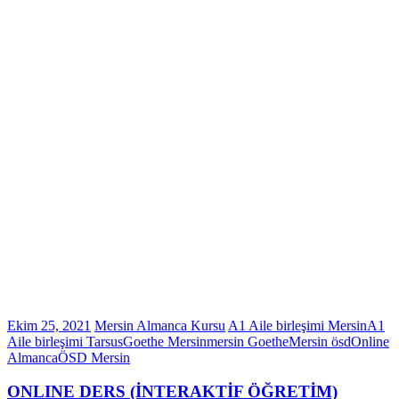
Ekim 25, 2021
Mersin Almanca Kursu
A1 Aile birleşimi Mersin
A1
Aile birleşimi Tarsus
Goethe Mersin
mersin Goethe
Mersin ösd
Online
Almanca
ÖSD Mersin
ONLINE DERS (İNTERAKTİF ÖĞRETİM)