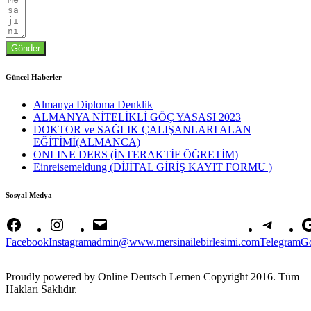
Gönder
Güncel Haberler
Almanya Diploma Denklik
ALMANYA NİTELİKLİ GÖÇ YASASI 2023
DOKTOR ve SAĞLIK ÇALIŞANLARI ALAN
EĞİTİMİ(ALMANCA)
ONLINE DERS (İNTERAKTİF ÖĞRETİM)
Einreisemeldung (DİJİTAL GİRİŞ KAYIT FORMU )
Sosyal Medya
Facebook
Instagram
admin@www.mersinailebirlesimi.com
Telegram
G
Proudly powered by Online Deutsch Lernen Copyright 2016. Tüm
Hakları Saklıdır.