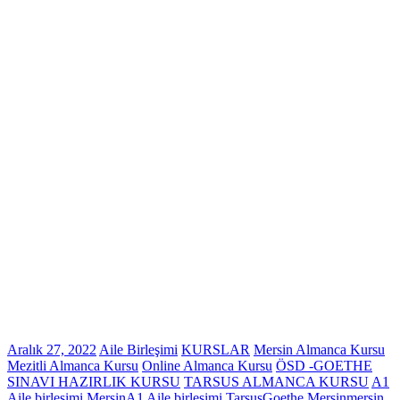
Aralık 27, 2022
Aile Birleşimi
KURSLAR
Mersin Almanca Kursu
Mezitli Almanca Kursu
Online Almanca Kursu
ÖSD -GOETHE
SINAVI HAZIRLIK KURSU
TARSUS ALMANCA KURSU
A1
Aile birleşimi Mersin
A1 Aile birleşimi Tarsus
Goethe Mersin
mersin