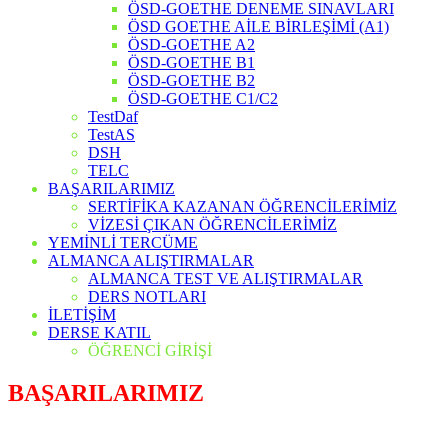
ÖSD-GOETHE DENEME SINAVLARI
ÖSD GOETHE AİLE BİRLEŞİMİ (A1)
ÖSD-GOETHE A2
ÖSD-GOETHE B1
ÖSD-GOETHE B2
ÖSD-GOETHE C1/C2
TestDaf
TestAS
DSH
TELC
BAŞARILARIMIZ
SERTİFİKA KAZANAN ÖĞRENCİLERİMİZ
VİZESİ ÇIKAN ÖĞRENCİLERİMİZ
YEMİNLİ TERCÜME
ALMANCA ALIŞTIRMALAR
ALMANCA TEST VE ALIŞTIRMALAR
DERS NOTLARI
İLETİŞİM
DERSE KATIL
ÖĞRENCİ GİRİŞİ
BAŞARILARIMIZ