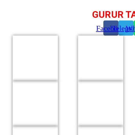
GURUR T
Facebook
Telegr
Wh