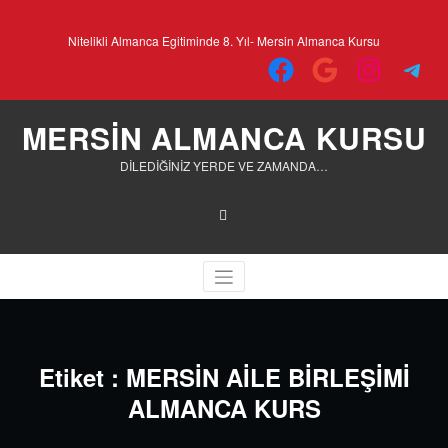
İçeriğe
geç
Nitelikli Almanca Egitiminde 8. Yıl- Mersin Almanca Kursu
Facebook
Google
Instagra
Tele
MERSİN ALMANCA KURSU
DİLEDİĞİNİZ YERDE VE ZAMANDA…
Etiket : MERSİN AİLE BİRLEŞİMİ
ALMANCA KURS