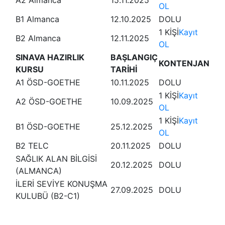
A2 Almanca
15.11.2025
OL
B1 Almanca
12.10.2025
DOLU
1 KİŞİ
Kayıt
B2 Almanca
12.11.2025
OL
SINAVA HAZIRLIK
BAŞLANGIÇ
KONTENJAN
KURSU
TARİHİ
A1 ÖSD-GOETHE
10.11.2025
DOLU
1 KİŞİ
Kayıt
A2 ÖSD-GOETHE
10.09.2025
OL
1 KİŞİ
Kayıt
B1 ÖSD-GOETHE
25.12.2025
OL
B2 TELC
20.11.2025
DOLU
SAĞLIK ALAN BİLGİSİ
20.12.2025
DOLU
(ALMANCA)
İLERİ SEVİYE KONUŞMA
27.09.2025
DOLU
KULUBÜ (B2-C1)