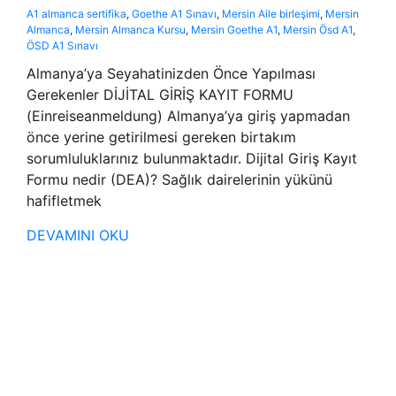
A1 almanca sertifika
,
Goethe A1 Sınavı
,
Mersin Aile birleşimi
,
Mersin
Almanca
,
Mersin Almanca Kursu
,
Mersin Goethe A1
,
Mersin Ösd A1
,
ÖSD A1 Sınavı
Almanya’ya Seyahatinizden Önce Yapılması
Gerekenler DİJİTAL GİRİŞ KAYIT FORMU
(Einreiseanmeldung) Almanya’ya giriş yapmadan
önce yerine getirilmesi gereken birtakım
sorumluluklarınız bulunmaktadır. Dijital Giriş Kayıt
Formu nedir (DEA)? Sağlık dairelerinin yükünü
hafifletmek
DEVAMINI OKU