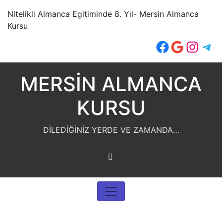
İçeriğe
Nitelikli Almanca Egitiminde 8. Yıl- Mersin Almanca
geç
Kursu
Facebook
Google
Insta
Tel
MERSİN ALMANCA
KURSU
DİLEDİĞİNİZ YERDE VE ZAMANDA…
Erdemli Almanca