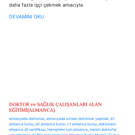
daha fazla işçi çekmek amacıyla
DEVAMINI OKU
DOKTOR ve SAĞLIK ÇALIŞANLARI ALAN
EĞİTİMİ(ALMANCA)
almanyada doktorluk
,
almanyada uzman doktorluk yapmak
,
b1
almanca kursu
,
b2 almanca kursu
,
c1 almanca kursu
,
doktorlara
almanca dil sertifikası
,
Hemşireler için almanca
,
mersin doktorlar
için almanca
,
Sağlık çalışanları için Almanca Kursu Mersin
,
Tarsus