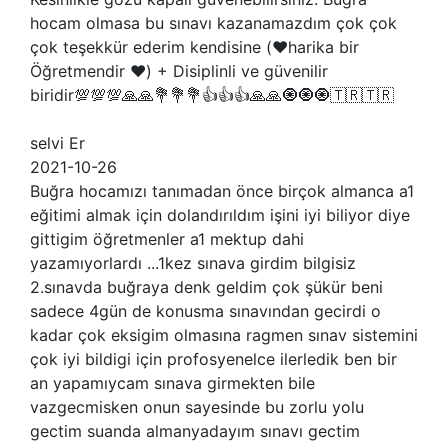
hocam olmasa bu sınavı kazanamazdım çok çok
çok teşekkür ederim kendisine (❤️harika bir
Öğretmendir ❤️) + Disiplinli ve güvenilir
biridir💯💯💯🙏🙏💐💐💐👍👍👍🙏🙏🧿🧿🧿🇹🇷🇹🇷
selvi Er
2021-10-26
Buğra hocamızı tanımadan önce birçok almanca a1
eğitimi almak için dolandırıldım işini iyi biliyor diye
gittigim öğretmenler a1 mektup dahi
yazamıyorlardı ...1kez sınava girdim bilgisiz
2.sınavda buğraya denk geldim çok şükür beni
sadece 4gün de konusma sınavından gecirdi o
kadar çok eksigim olmasına ragmen sınav sistemini
çok iyi bildigi için profosyenelce ilerledik ben bir
an yapamıycam sınava girmekten bile
vazgecmisken onun sayesinde bu zorlu yolu
gectim suanda almanyadayım sınavı gectim